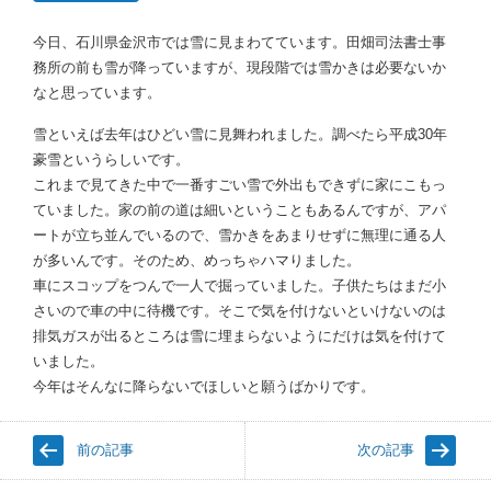
今日、石川県金沢市では雪に見まわてています。田畑司法書士事
務所の前も雪が降っていますが、現段階では雪かきは必要ないか
なと思っています。
雪といえば去年はひどい雪に見舞われました。調べたら平成30年
豪雪というらしいです。
これまで見てきた中で一番すごい雪で外出もできずに家にこもっ
ていました。家の前の道は細いということもあるんですが、アパ
ートが立ち並んでいるので、雪かきをあまりせずに無理に通る人
が多いんです。そのため、めっちゃハマりました。
車にスコップをつんで一人で掘っていました。子供たちはまだ小
さいので車の中に待機です。そこで気を付けないといけないのは
排気ガスが出るところは雪に埋まらないようにだけは気を付けて
いました。
今年はそんなに降らないでほしいと願うばかりです。
前の記事
次の記事