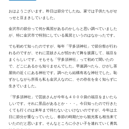
おはようございます。昨日は節分でしたね。家では子供たちがせ
っせと豆まきしていました。
金沢市の節分って何か風習があるのかしらと思い調べていました
が、特に金沢市で特別にしている風習というのはなかったです。
でも初めて知ったのですが、毎年「宇多須神社」で節分祭が行わ
れるのですが、それに芸妓さんが招かれて舞を披露して、福豆を
まくらしいです。そもそも「宇多須神社」って初めて聞いたの
で、どこにあるかも知りませんでした。早速調べたら、ひがし茶
屋街の近くにある神社です。調べたら結構有名な神社でした。恥
ずかしながら所長も私も金沢人なのに、その存在を全く知らずに
生きていました。
「宇多須神社」で芸妓さんが今年も４０００袋の福豆をまいたら
しいです。それに景品があるとか・・・。今日知ったので行きた
くても行くのは来年まで待たないといけないのですが、今年は土
日に節分が重なっていたし、春節の時期だから観光客も相当来て
いたのだと思います。そんなところに小さい子を連れていく勇気