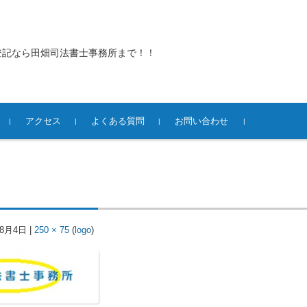
登記なら田畑司法書士事務所まで！！
アクセス
よくある質問
お問い合わせ
年8月4日
|
250 × 75
(
logo
)