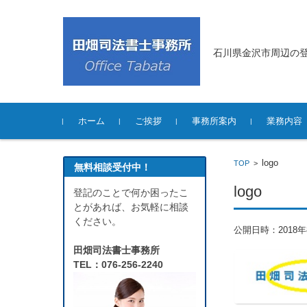
石川県金沢市周辺の
コンテンツに移動
ホーム
ご挨拶
事務所案内
業務内容
logo
TOP
>
無料相談受付中！
logo
登記のことで何か困ったこ
とがあれば、お気軽に相談
ください。
公開日時：
2018
田畑司法書士事務所
TEL：076-256-2240